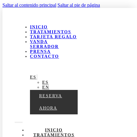
Saltar al contenido principal
Saltar al pie de página
INICIO
TRATAMIENTOS
TARJETA REGALO
VANDA
SERRADOR
PRENSA
CONTACTO
ES
ES
EN
RESERVA
AHORA
INICIO
TRATAMIENTOS