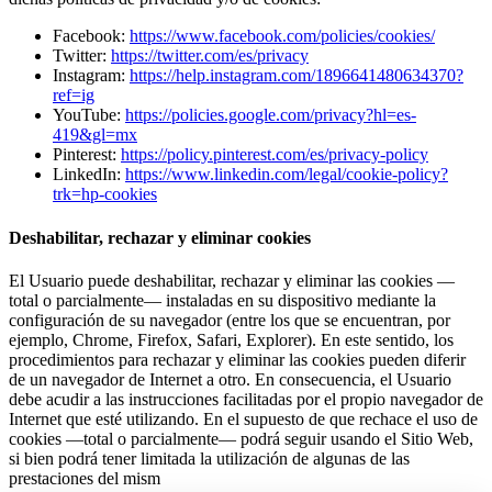
Facebook:
https://www.facebook.com/policies/cookies/
Twitter:
https://twitter.com/es/privacy
Instagram:
https://help.instagram.com/1896641480634370?
ref=ig
YouTube:
https://policies.google.com/privacy?hl=es-
419&gl=mx
Pinterest:
https://policy.pinterest.com/es/privacy-policy
LinkedIn:
https://www.linkedin.com/legal/cookie-policy?
trk=hp-cookies
Deshabilitar, rechazar y eliminar cookies
El Usuario puede deshabilitar, rechazar y eliminar las cookies —
total o parcialmente— instaladas en su dispositivo mediante la
configuración de su navegador (entre los que se encuentran, por
ejemplo, Chrome, Firefox, Safari, Explorer). En este sentido, los
procedimientos para rechazar y eliminar las cookies pueden diferir
de un navegador de Internet a otro. En consecuencia, el Usuario
debe acudir a las instrucciones facilitadas por el propio navegador de
Internet que esté utilizando. En el supuesto de que rechace el uso de
cookies —total o parcialmente— podrá seguir usando el Sitio Web,
si bien podrá tener limitada la utilización de algunas de las
prestaciones del mism